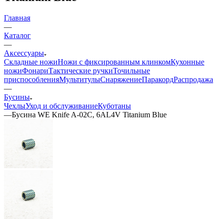
Главная
—
Каталог
—
Аксессуары
Складные ножи
Ножи с фиксированным клинком
Кухонные
ножи
Фонари
Тактические ручки
Точильные
приспособления
Мультитулы
Снаряжение
Паракорд
Распродажа
—
Бусины
Чехлы
Уход и обслуживание
Куботаны
—
Бусина WE Knife A-02C, 6AL4V Titanium Blue