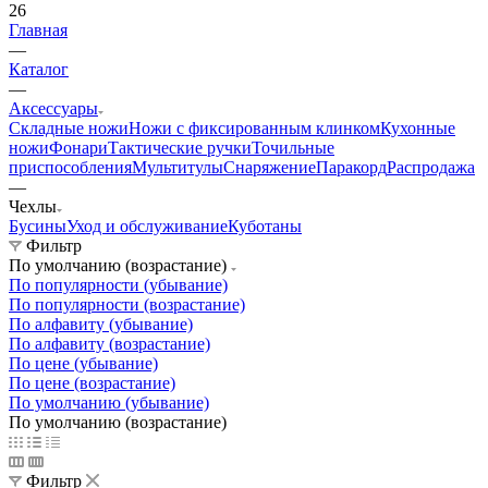
26
Главная
—
Каталог
—
Аксессуары
Складные ножи
Ножи с фиксированным клинком
Кухонные
ножи
Фонари
Тактические ручки
Точильные
приспособления
Мультитулы
Снаряжение
Паракорд
Распродажа
—
Чехлы
Бусины
Уход и обслуживание
Куботаны
Фильтр
По умолчанию (возрастание)
По популярности (убывание)
По популярности (возрастание)
По алфавиту (убывание)
По алфавиту (возрастание)
По цене (убывание)
По цене (возрастание)
По умолчанию (убывание)
По умолчанию (возрастание)
Фильтр