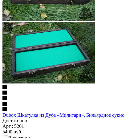
Dubox Шкатулка из Дуба «Милитари», Бильярдное сукно
Достаточно
Арт.: 5261
5490
руб
В корзину