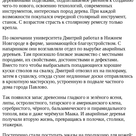
деревянными поделками, подпитываемое рвением к созданию
чего-то нового, освоению технологий, современных
инструментов, интересных пород дерева. При каждой
возможности покупался очередной столярный инструмент,
станок. С возрастом страсть к столярному ремеслу только
крепла.
По окончании университета Дмитрий работал в Нижнем
Новгороде в фирме, занимающейся благоустройством. С
напарником они возглавляли отдел по вырубке аварийных
деревьев. Там произошло близкое знакомство с местными
породами, их свойствами, достоинствами и дефектами.
Вместо того чтобы выбрасывать попадающиеся хорошие
куски стволов на свалку, Дмитрий отвозил их на пилораму,
затем в сушилку, откуда сухие недлинные доски отправлялись
в крохотную мастерскую, устроенную в подвале частного
дома города Павлово.
Так появился запас древесины гладкого и зелёного ясеня,
липы, остролистного, татарского и американского клена,
серебристого, чёрного, бальзамического и пирамидального
тополя, вяза и даже черёмухи Маака. И аварийные деревья
получали вторую жизнь, превращаясь в полочки, столики,
этажерки.
Постепенно стали поступать заказы на продукцию для ножей: