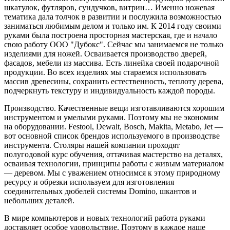
шкатулок, футляров, сундучков, витрин… Именно ножевая
тематика дала толчок в развитии и послужила возможностью
заниматься любимым делом и только им. К 2014 году своими
руками была построена просторная мастерская, где и начало
свою работу ООО "Дубокс".
Сейчас мы занимаемся не только
изделиями для ножей. Осваивается производство дверей,
фасадов, мебели из массива. Есть линейка своей подарочной
продукции. Во всех изделиях мы стараемся использовать
массив древесины, сохранить естественность, теплоту дерева,
подчеркнуть текстуру и индивидуальность каждой породы.
Производство. Качественные вещи изготавливаются хорошим
инструментом и умелыми руками. Поэтому мы не экономим
на оборудовании. Festool, Dewalt, Bosch, Makita, Metabo, Jet —
вот основной список брендов используемого в производстве
инструмента. Столяры нашей компании проходят
полугодовой курс обучения, оттачивая мастерство на деталях,
осваивая технологии, принципы работы с живым материалом
— деревом. Мы с уважением относимся к этому природному
ресурсу и обрезки используем для изготовления
соединительных дюбелей системы Domino, шкантов и
небольших деталей.
В мире компьютеров и новых технологий работа руками
доставляет особое удовольствие. Поэтому в каждое наше