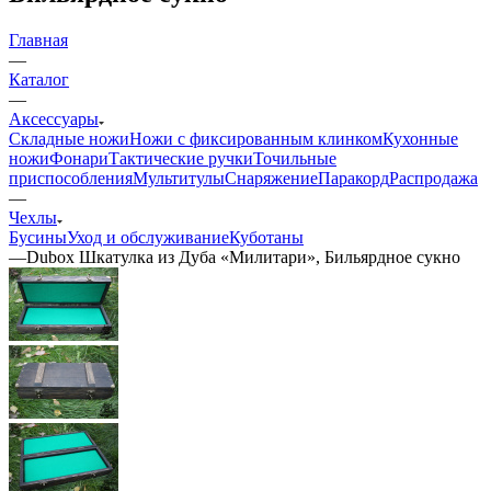
Главная
—
Каталог
—
Аксессуары
Складные ножи
Ножи с фиксированным клинком
Кухонные
ножи
Фонари
Тактические ручки
Точильные
приспособления
Мультитулы
Снаряжение
Паракорд
Распродажа
—
Чехлы
Бусины
Уход и обслуживание
Куботаны
—
Dubox Шкатулка из Дуба «Милитари», Бильярдное сукно