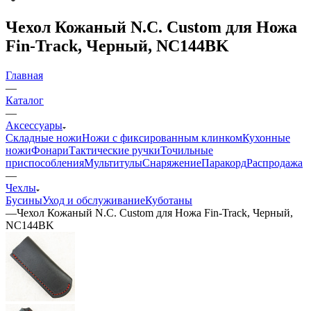
Чехол Кожаный N.C. Custom для Ножа
Fin-Track, Черный, NC144BK
Главная
—
Каталог
—
Аксессуары
Складные ножи
Ножи с фиксированным клинком
Кухонные
ножи
Фонари
Тактические ручки
Точильные
приспособления
Мультитулы
Снаряжение
Паракорд
Распродажа
—
Чехлы
Бусины
Уход и обслуживание
Куботаны
—
Чехол Кожаный N.C. Custom для Ножа Fin-Track, Черный,
NC144BK