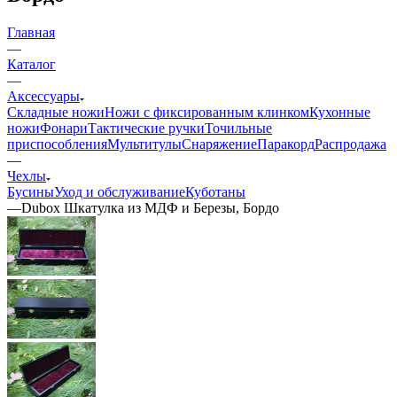
Главная
—
Каталог
—
Аксессуары
Складные ножи
Ножи с фиксированным клинком
Кухонные
ножи
Фонари
Тактические ручки
Точильные
приспособления
Мультитулы
Снаряжение
Паракорд
Распродажа
—
Чехлы
Бусины
Уход и обслуживание
Куботаны
—
Dubox Шкатулка из МДФ и Березы, Бордо