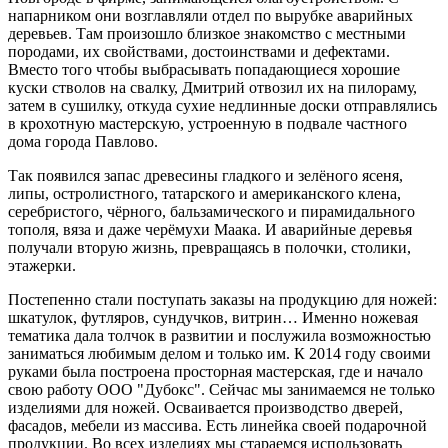
напарником они возглавляли отдел по вырубке аварийных
деревьев. Там произошло близкое знакомство с местными
породами, их свойствами, достоинствами и дефектами.
Вместо того чтобы выбрасывать попадающиеся хорошие
куски стволов на свалку, Дмитрий отвозил их на пилораму,
затем в сушилку, откуда сухие недлинные доски отправлялись
в крохотную мастерскую, устроенную в подвале частного
дома города Павлово.
Так появился запас древесины гладкого и зелёного ясеня,
липы, остролистного, татарского и американского клена,
серебристого, чёрного, бальзамического и пирамидального
тополя, вяза и даже черёмухи Маака. И аварийные деревья
получали вторую жизнь, превращаясь в полочки, столики,
этажерки.
Постепенно стали поступать заказы на продукцию для ножей:
шкатулок, футляров, сундучков, витрин… Именно ножевая
тематика дала толчок в развитии и послужила возможностью
заниматься любимым делом и только им. К 2014 году своими
руками была построена просторная мастерская, где и начало
свою работу ООО "Дубокс".
Сейчас мы занимаемся не только
изделиями для ножей. Осваивается производство дверей,
фасадов, мебели из массива. Есть линейка своей подарочной
продукции. Во всех изделиях мы стараемся использовать