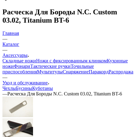
Расческа Для Бороды N.C. Custom
03.02, Titanium BT-6
Главная
—
Каталог
—
Аксессуары
Складные ножи
Ножи с фиксированным клинком
Кухонные
ножи
Фонари
Тактические ручки
Точильные
приспособления
Мультитулы
Снаряжение
Паракорд
Распродажа
—
Уход и обслуживание
Чехлы
Бусины
Куботаны
—
Расческа Для Бороды N.C. Custom 03.02, Titanium BT-6