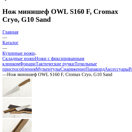
Нож минишеф OWL S160 F, Cromax
Cryo, G10 Sand
Главная
—
Каталог
—
Кухонные ножи
Складные ножи
Ножи с фиксированным
клинком
Фонари
Тактические ручки
Точильные
приспособления
Мультитулы
Снаряжение
Паракорд
Аксессуары
Р
—
Нож минишеф OWL S160 F, Cromax Cryo, G10 Sand