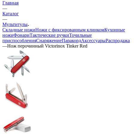
Главная
—
Каталог
—
Мультитулы
Складные ножи
Ножи с фиксированным клинком
Кухонные
ножи
Фонари
Тактические ручки
Точильные
приспособления
Снаряжение
Паракорд
Аксессуары
Распродажа
—
Нож перочинный Victorinox Tinker Red