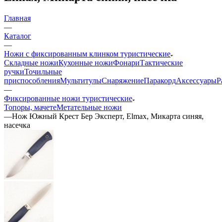
Главная
—
Каталог
—
Ножи с фиксированным клинком туристические
Складные ножи
Кухонные ножи
Фонари
Тактические
ручки
Точильные
приспособления
Мультитулы
Снаряжение
Паракорд
Аксессуары
Р
—
Фиксированные ножи туристические
Топоры, мачете
Метательные ножи
—
Нож Южный Крест Бер Эксперт, Elmax, Микарта синяя,
насечка