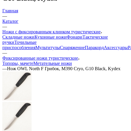
Главная
—
Каталог
—
Ножи с фиксированным клинком туристические
Складные ножи
Кухонные ножи
Фонари
Тактические
ручки
Точильные
приспособления
Мультитулы
Снаряжение
Паракорд
Аксессуары
Р
—
Фиксированные ножи туристические
Топоры, мачете
Метательные ножи
—
Нож OWL North F Грибок, M390 Cryo, G10 Black, Kydex