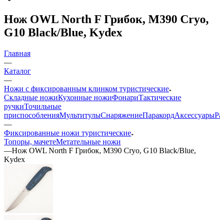
Нож OWL North F Грибок, M390 Cryo,
G10 Black/Blue, Kydex
Главная
—
Каталог
—
Ножи с фиксированным клинком туристические
Складные ножи
Кухонные ножи
Фонари
Тактические
ручки
Точильные
приспособления
Мультитулы
Снаряжение
Паракорд
Аксессуары
Р
—
Фиксированные ножи туристические
Топоры, мачете
Метательные ножи
—
Нож OWL North F Грибок, M390 Cryo, G10 Black/Blue,
Kydex