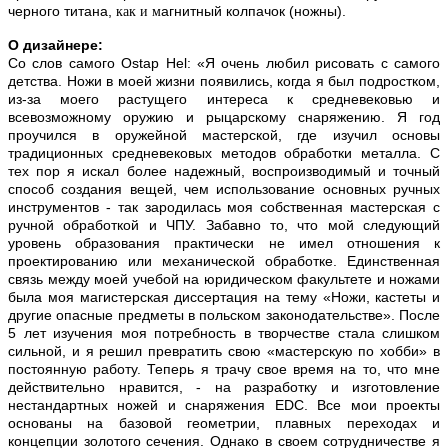
черного титана,
агнитный колпачок (ножны).
как и м
О дизайнере:
Со слов самого Ostap Hel: «Я очень любил рисовать с самого
детства. Ножи в моей жизни появились, когда я был подростком,
из-за моего растущего интереса к средневековью и
всевозможному оружию и рыцарскому снаряжению. Я год
проучился в оружейной мастерской, где изучил основы
традиционных средневековых методов обработки металла. С
тех пор я искал более надежный, воспроизводимый и точный
способ создания вещей, чем использование основных ручных
инструментов - так зародилась моя собственная мастерская с
ручной обработкой и ЧПУ. Забавно то, что мой следующий
уровень образования практически не имел отношения к
проектированию или механической обработке. Единственная
связь между моей учебой на юридическом факультете и ножами
была моя магистерская диссертация на тему «Ножи, кастеты и
другие опасные предметы в польском законодательстве». После
5 лет изучения моя потребность в творчестве стала слишком
сильной, и я решил превратить свою «мастерскую по хобби» в
постоянную работу. Теперь я трачу свое время на то, что мне
действительно нравится, - на разработку и изготовление
нестандартных ножей и снаряжения EDC. Все мои проекты
основаны на базовой геометрии, плавных переходах и
концепции золотого сечения. Однако в своем сотрудничестве я