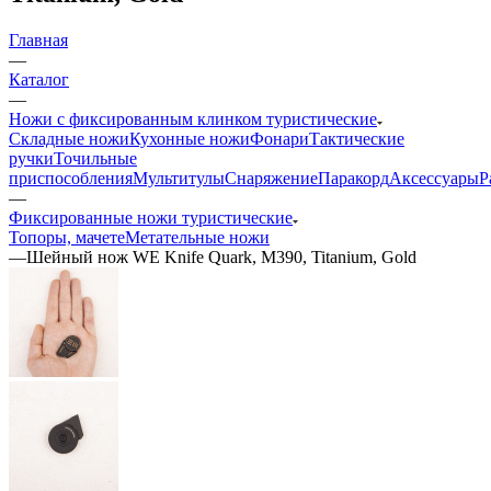
Главная
—
Каталог
—
Ножи с фиксированным клинком туристические
Складные ножи
Кухонные ножи
Фонари
Тактические
ручки
Точильные
приспособления
Мультитулы
Снаряжение
Паракорд
Аксессуары
Р
—
Фиксированные ножи туристические
Топоры, мачете
Метательные ножи
—
Шейный нож WE Knife Quark, M390, Titanium, Gold