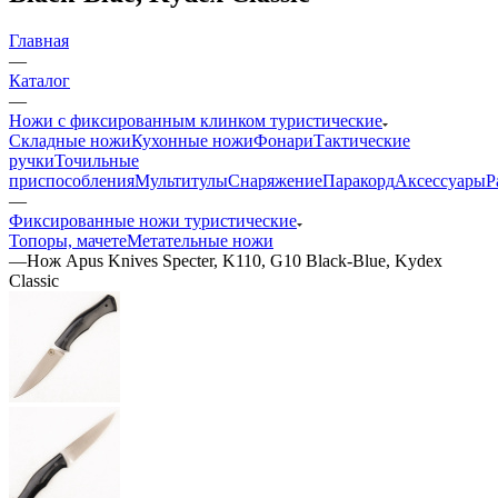
Главная
—
Каталог
—
Ножи с фиксированным клинком туристические
Складные ножи
Кухонные ножи
Фонари
Тактические
ручки
Точильные
приспособления
Мультитулы
Снаряжение
Паракорд
Аксессуары
Р
—
Фиксированные ножи туристические
Топоры, мачете
Метательные ножи
—
Нож Apus Knives Specter, K110, G10 Black-Blue, Kydex
Classic