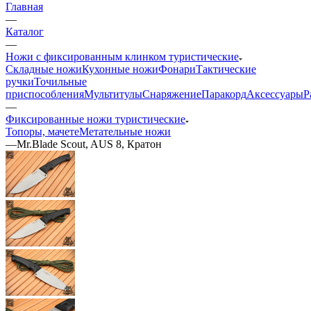
Главная
—
Каталог
—
Ножи с фиксированным клинком туристические
Складные ножи
Кухонные ножи
Фонари
Тактические
ручки
Точильные
приспособления
Мультитулы
Снаряжение
Паракорд
Аксессуары
Р
—
Фиксированные ножи туристические
Топоры, мачете
Метательные ножи
—
Mr.Blade Scout, AUS 8, Кратон