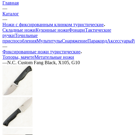
Главная
—
Каталог
—
Ножи с фиксированным клинком туристические
Складные ножи
Кухонные ножи
Фонари
Тактические
ручки
Точильные
приспособления
Мультитулы
Снаряжение
Паракорд
Аксессуары
Р
—
Фиксированные ножи туристические
Топоры, мачете
Метательные ножи
—
N.C. Custom Fang Black, X105, G10