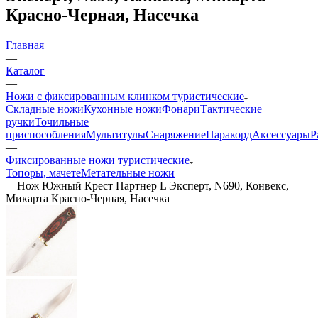
Красно-Черная, Насечка
Главная
—
Каталог
—
Ножи с фиксированным клинком туристические
Складные ножи
Кухонные ножи
Фонари
Тактические
ручки
Точильные
приспособления
Мультитулы
Снаряжение
Паракорд
Аксессуары
Р
—
Фиксированные ножи туристические
Топоры, мачете
Метательные ножи
—
Нож Южный Крест Партнер L Эксперт, N690, Конвекс,
Микарта Красно-Черная, Насечка