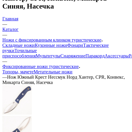
Синяя, Насечка
Главная
—
Каталог
—
Ножи с фиксированным клинком туристические
Складные ножи
Кухонные ножи
Фонари
Тактические
ручки
Точильные
приспособления
Мультитулы
Снаряжение
Паракорд
Аксессуары
Р
—
Фиксированные ножи туристические
Топоры, мачете
Метательные ножи
—
Нож Южный Крест Нессмук Норд Хантер, CPR, Конвекс,
Микарта Синяя, Насечка