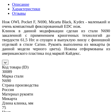
Описание
Характеристики
Отзывы
Нож OWL Pocket F, N690, Micarta Black, Kydex - маленький и
очень компактный фиксированный EDC нож.
Клинок в данной модификации сделан из стали N690
закаленной с применением криогенных технологий до
твердости 61,5 Hrc и спущен в выпуклую линзу с финишной
отделкой в стиле Сатин. Рукоять выполнена из микарты (в
данной модели черного цвета). Ножны отформованы из
американского пластика под маркой Кайдекс.
Код товара (ID)
30089
Марка стали
N690
Страна производства
Россия
Материал рукояти
Микарта
Длина клинка, мм
75