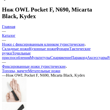
Нож OWL Pocket F, N690, Micarta
Black, Kydex
Главная
—
Каталог
—
Ножи с фиксированным клинком туристические
Складные ножи
Кухонные ножи
Фонари
Тактические
ручки
Точильные
приспособления
Мультитулы
Снаряжение
Паракорд
Аксессуары
Р
—
Фиксированные ножи туристические
Топоры, мачете
Метательные ножи
—
Нож OWL Pocket F, N690, Micarta Black, Kydex