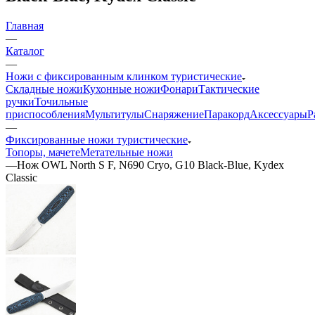
Главная
—
Каталог
—
Ножи с фиксированным клинком туристические
Складные ножи
Кухонные ножи
Фонари
Тактические
ручки
Точильные
приспособления
Мультитулы
Снаряжение
Паракорд
Аксессуары
Р
—
Фиксированные ножи туристические
Топоры, мачете
Метательные ножи
—
Нож OWL North S F, N690 Cryo, G10 Black-Blue, Kydex
Classic