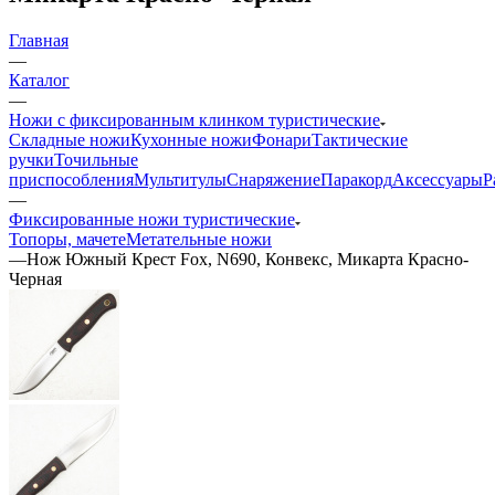
Главная
—
Каталог
—
Ножи с фиксированным клинком туристические
Складные ножи
Кухонные ножи
Фонари
Тактические
ручки
Точильные
приспособления
Мультитулы
Снаряжение
Паракорд
Аксессуары
Р
—
Фиксированные ножи туристические
Топоры, мачете
Метательные ножи
—
Нож Южный Крест Fox, N690, Конвекс, Микарта Красно-
Черная