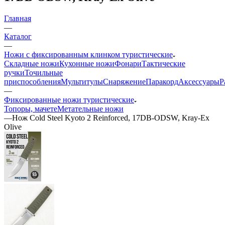
Главная
—
Каталог
—
Ножи с фиксированным клинком туристические
Складные ножи
Кухонные ножи
Фонари
Тактические
ручки
Точильные
приспособления
Мультитулы
Снаряжение
Паракорд
Аксессуары
Р
—
Фиксированные ножи туристические
Топоры, мачете
Метательные ножи
—
Нож Cold Steel Kyoto 2 Reinforced, 17DB-ODSW, Kray-Ex
Olive