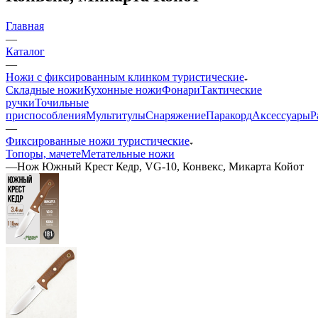
Главная
—
Каталог
—
Ножи с фиксированным клинком туристические
Складные ножи
Кухонные ножи
Фонари
Тактические
ручки
Точильные
приспособления
Мультитулы
Снаряжение
Паракорд
Аксессуары
Р
—
Фиксированные ножи туристические
Топоры, мачете
Метательные ножи
—
Нож Южный Крест Кедр, VG-10, Конвекс, Микарта Койот