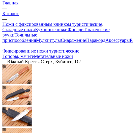
Главная
—
Каталог
—
Ножи с фиксированным клинком туристические
Складные ножи
Кухонные ножи
Фонари
Тактические
ручки
Точильные
приспособления
Мультитулы
Снаряжение
Паракорд
Аксессуары
Р
—
Фиксированные ножи туристические
Топоры, мачете
Метательные ножи
—
Южный Крест - Стерх, Бубинго, D2