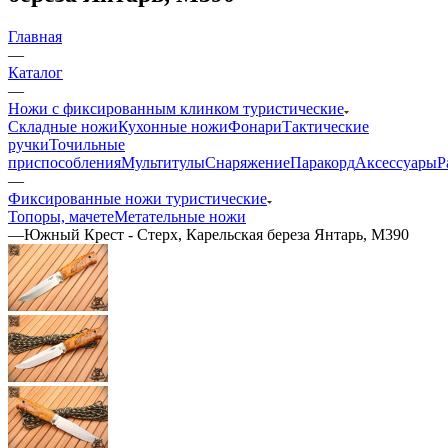
Главная
—
Каталог
—
Ножи с фиксированным клинком туристические
Складные ножи
Кухонные ножи
Фонари
Тактические
ручки
Точильные
приспособления
Мультитулы
Снаряжение
Паракорд
Аксессуары
Р
—
Фиксированные ножи туристические
Топоры, мачете
Метательные ножи
—
Южный Крест - Стерх, Карельская береза Янтарь, M390