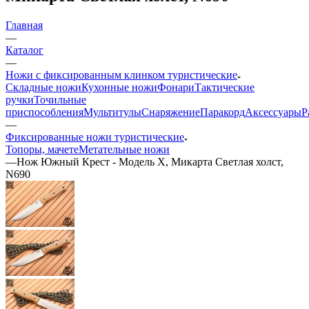
Главная
—
Каталог
—
Ножи с фиксированным клинком туристические
Складные ножи
Кухонные ножи
Фонари
Тактические
ручки
Точильные
приспособления
Мультитулы
Снаряжение
Паракорд
Аксессуары
Р
—
Фиксированные ножи туристические
Топоры, мачете
Метательные ножи
—
Нож Южный Крест - Модель X, Микарта Светлая холст,
N690