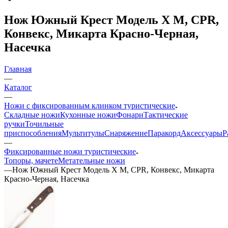
Нож Южный Крест Модель X M, CPR,
Конвекс, Микарта Красно-Черная,
Насечка
Главная
—
Каталог
—
Ножи с фиксированным клинком туристические
Складные ножи
Кухонные ножи
Фонари
Тактические
ручки
Точильные
приспособления
Мультитулы
Снаряжение
Паракорд
Аксессуары
Р
—
Фиксированные ножи туристические
Топоры, мачете
Метательные ножи
—
Нож Южный Крест Модель X M, CPR, Конвекс, Микарта
Красно-Черная, Насечка