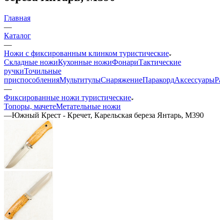
Главная
—
Каталог
—
Ножи с фиксированным клинком туристические
Складные ножи
Кухонные ножи
Фонари
Тактические
ручки
Точильные
приспособления
Мультитулы
Снаряжение
Паракорд
Аксессуары
Р
—
Фиксированные ножи туристические
Топоры, мачете
Метательные ножи
—
Южный Крест - Кречет, Карельская береза Янтарь, M390