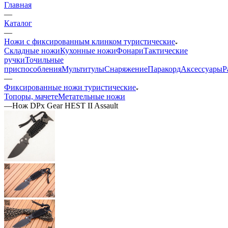
Главная
—
Каталог
—
Ножи с фиксированным клинком туристические
Складные ножи
Кухонные ножи
Фонари
Тактические
ручки
Точильные
приспособления
Мультитулы
Снаряжение
Паракорд
Аксессуары
Р
—
Фиксированные ножи туристические
Топоры, мачете
Метательные ножи
—
Нож DPx Gear HEST II Assault