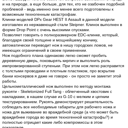
и на природе, а еще больше, для тех, кто не озабочен подобной
проблемой - ведь именно они менее всего подготовлены к
возможным техногенным катастрофам.
Клинки моделей DPx Gear HEST II Assault в данной модели
изготавлен из нержавеющей стали Sleipner. Клинок выполнен в
форме Drop Point с очень высокими спусками.
Позволяет говорить о полноразмерном EDC-клинке, который,
благодаря своей толщине и мощнейшему кончику,
автоматически переводит нож в нишу городских ломов, не
имеющих ограничений в своем применении.
Нож подобного плана одинаково легко сможет пробить
деревянную дверь, поковырять кирпич и выполнить роль
импровизированной ступеньки. При этом нож легко расправится
с толстыми проводами и плотным пластиком, про вскрытие
банки консервов я даже не говорю - он просто не заметит этой
работы.
Цельнометаллический нож выполнен по методу монтажа
рукояти - Skeletonized Full Tang - облегченный хвостовик с
накладками, в нашем случае из G-10 с мелким и цепким
текстурированием. Рукоять демонстрирует решительность
соблюдать все необходимые габариты для рабочего ножа и
ножа для выживание во враждебной среде (а что может быть
враждебнее города во время техногенной катастрофы?) и
полностью отрицает какие либо компромиссы в этом
показателе.