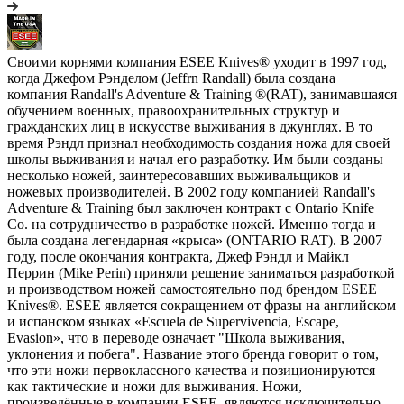
Своими корнями компания ESEE Knives® уходит в 1997 год,
когда Джефом Рэнделом (Jeffrn Randall) была создана
компания Randall's Adventure & Training ®(RAT), занимавшаяся
обучением военных, правоохранительных структур и
гражданских лиц в искусстве выживания в джунглях. В то
время Рэндл признал необходимость создания ножа для своей
школы выживания и начал его разработку. Им были созданы
несколько ножей, заинтересовавших выживальщиков и
ножевых производителей. В 2002 году компанией Randall's
Adventure & Training был заключен контракт с Ontario Knife
Co. на сотрудничество в разработке ножей. Именно тогда и
была создана легендарная «крыса» (ONTARIO RAT). В 2007
году, после окончания контракта, Джеф Рэндл и Майкл
Перрин (Mike Perin) приняли решение заниматься разработкой
и производством ножей самостоятельно под брендом ESEE
Knives®. ESEE является сокращением от фразы на английском
и испанском языках «Escuela de Supervivencia, Escape,
Evasion», что в переводе означает "Школа выживания,
уклонения и побега". Название этого бренда говорит о том,
что эти ножи первоклассного качества и позиционируются
как тактические и ножи для выживания. Ножи,
произведённые в компании ESEE, являются исключительно