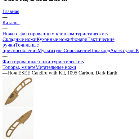
Главная
—
Каталог
—
Ножи с фиксированным клинком туристические
Складные ножи
Кухонные ножи
Фонари
Тактические
ручки
Точильные
приспособления
Мультитулы
Снаряжение
Паракорд
Аксессуары
Р
—
Фиксированные ножи туристические
Топоры, мачете
Метательные ножи
—
Нож ESEE Candiru with Kit, 1095 Carbon, Dark Earth