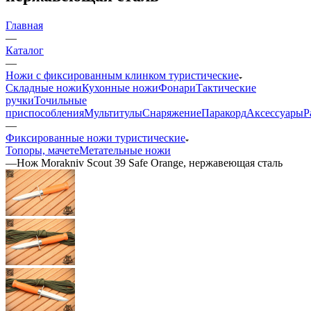
Главная
—
Каталог
—
Ножи с фиксированным клинком туристические
Складные ножи
Кухонные ножи
Фонари
Тактические
ручки
Точильные
приспособления
Мультитулы
Снаряжение
Паракорд
Аксессуары
Р
—
Фиксированные ножи туристические
Топоры, мачете
Метательные ножи
—
Нож Morakniv Scout 39 Safe Orange, нержавеющая сталь