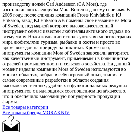
производству ножей Carl Andersson (CA Mora), где
изготавливались ледорубы Mora Borren и дал ему свое имя. В
2005 году, после слияния компаний Frosts Knivfabrik и KJ
Eriksson, завод KJ Eriksson AB поменял свое название на Mora
of Sweden, под маркой которого высококачественный
инструмент сейчас известен любителям активного отдыха по
всему миру. Ножи компании используются во многих странах
мира любителями туризма, рыбалки и охоты и просто во
время выездов на природу на пикники. Кроме того,
инструменты компании Mora of Sweden завоевали авторитет,
как качественный инструмент, применяемый в большинстве
отраслей промышленности и сельского хозяйства. На данный
момент изделия компании Mora of Sweden используются во
многих областях, вобрав в себя огромный опыт, знания и
самые современные разработки в области создания
высококачественных, удобных и функциональных режущих
инструментов с выдающимся соотношением цена\качество,
что и обеспечило высочайшую популярность продукции
фирмы.
Все товары категории
Все товары бренда MORAKNIV