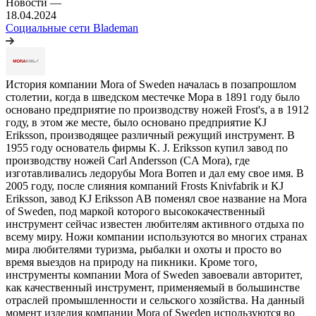
Новости
—
18.04.2024
Социальные сети Blademan
История компании Mora of Sweden началась в позапрошлом
столетии, когда в шведском местечке Мора в 1891 году было
основано предприятие по производству ножей Frost's, а в 1912
году, в этом же месте, было основано предприятие KJ
Eriksson, производящее различный режущий инструмент. В
1955 году основатель фирмы K. J. Eriksson купил завод по
производству ножей Carl Andersson (CA Mora), где
изготавливались ледорубы Mora Borren и дал ему свое имя. В
2005 году, после слияния компаний Frosts Knivfabrik и KJ
Eriksson, завод KJ Eriksson AB поменял свое название на Mora
of Sweden, под маркой которого высококачественный
инструмент сейчас известен любителям активного отдыха по
всему миру. Ножи компании используются во многих странах
мира любителями туризма, рыбалки и охоты и просто во
время выездов на природу на пикники. Кроме того,
инструменты компании Mora of Sweden завоевали авторитет,
как качественный инструмент, применяемый в большинстве
отраслей промышленности и сельского хозяйства. На данный
момент изделия компании Mora of Sweden используются во