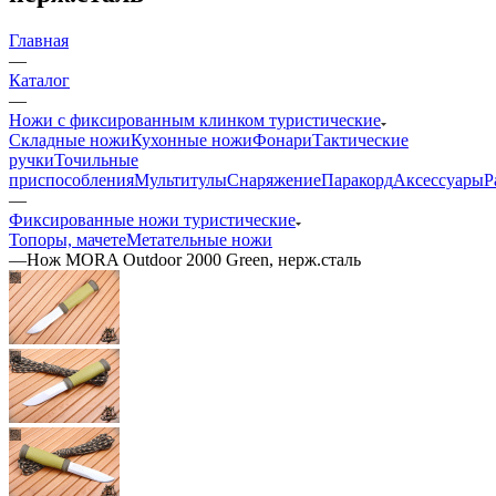
Главная
—
Каталог
—
Ножи с фиксированным клинком туристические
Складные ножи
Кухонные ножи
Фонари
Тактические
ручки
Точильные
приспособления
Мультитулы
Снаряжение
Паракорд
Аксессуары
Р
—
Фиксированные ножи туристические
Топоры, мачете
Метательные ножи
—
Нож MORA Outdoor 2000 Green, нерж.сталь