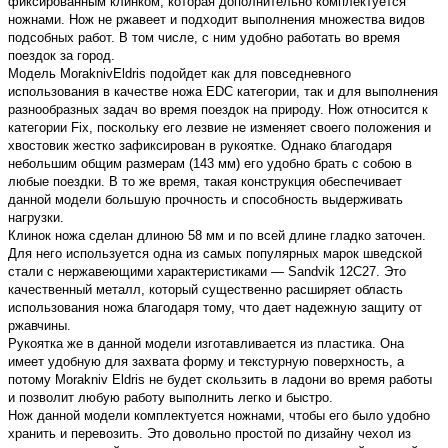
фиксированным клинком, которая дополнительно комплектуется
ножнами. Нож не ржавеет и подходит выполнения множества видов
подсобных работ. В том числе, с ним удобно работать во время
поездок за город.
Модель MoraknivEldris подойдет как для повседневного
использования в качестве ножа EDC категории, так и для выполнения
разнообразных задач во время поездок на природу. Нож относится к
категории Fix, поскольку его лезвие не изменяет своего положения и
хвостовик жестко зафиксирован в рукоятке. Однако благодаря
небольшим общим размерам (143 мм) его удобно брать с собою в
любые поездки. В то же время, такая конструкция обеспечивает
данной модели большую прочность и способность выдерживать
нагрузки.
Клинок ножа сделан длиною 58 мм и по всей длине гладко заточен.
Для него используется одна из самых популярных марок шведской
стали с нержавеющими характеристиками — Sandvik 12C27. Это
качественный металл, который существенно расширяет область
использования ножа благодаря тому, что дает надежную защиту от
ржавчины.
Рукоятка же в данной модели изготавливается из пластика. Она
имеет удобную для захвата форму и текстурную поверхность, а
потому Morakniv Eldris не будет скользить в ладони во время работы
и позволит любую работу выполнить легко и быстро.
Нож данной модели комплектуется ножнами, чтобы его было удобно
хранить и перевозить. Это довольно простой по дизайну чехол из