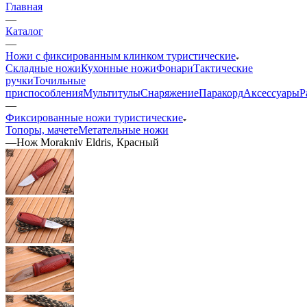
Главная
—
Каталог
—
Ножи с фиксированным клинком туристические
Складные ножи
Кухонные ножи
Фонари
Тактические
ручки
Точильные
приспособления
Мультитулы
Снаряжение
Паракорд
Аксессуары
Р
—
Фиксированные ножи туристические
Топоры, мачете
Метательные ножи
—
Нож Morakniv Eldris, Красный