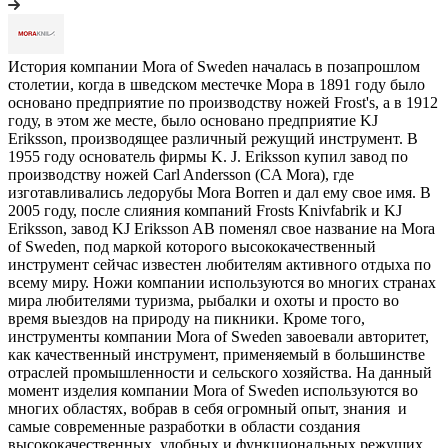
История компании Mora of Sweden началась в позапрошлом
столетии, когда в шведском местечке Мора в 1891 году было
основано предприятие по производству ножей Frost's, а в 1912
году, в этом же месте, было основано предприятие KJ
Eriksson, производящее различный режущий инструмент. В
1955 году основатель фирмы K. J. Eriksson купил завод по
производству ножей Carl Andersson (CA Mora), где
изготавливались ледорубы Mora Borren и дал ему свое имя. В
2005 году, после слияния компаний Frosts Knivfabrik и KJ
Eriksson, завод KJ Eriksson AB поменял свое название на Mora
of Sweden, под маркой которого высококачественный
инструмент сейчас известен любителям активного отдыха по
всему миру. Ножи компании используются во многих странах
мира любителями туризма, рыбалки и охоты и просто во
время выездов на природу на пикники. Кроме того,
инструменты компании Mora of Sweden завоевали авторитет,
как качественный инструмент, применяемый в большинстве
отраслей промышленности и сельского хозяйства. На данный
момент изделия компании Mora of Sweden используются во
многих областях, вобрав в себя огромный опыт, знания и
самые современные разработки в области создания
высококачественных, удобных и функциональных режущих