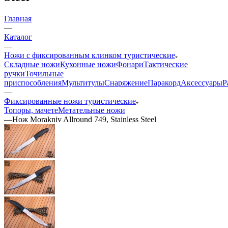
Главная
—
Каталог
—
Ножи с фиксированным клинком туристические
Складные ножи
Кухонные ножи
Фонари
Тактические
ручки
Точильные
приспособления
Мультитулы
Снаряжение
Паракорд
Аксессуары
Р
—
Фиксированные ножи туристические
Топоры, мачете
Метательные ножи
—
Нож Morakniv Allround 749, Stainless Steel