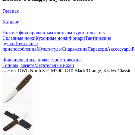
Главная
—
Каталог
—
Ножи с фиксированным клинком туристические
Складные ножи
Кухонные ножи
Фонари
Тактические
ручки
Точильные
приспособления
Мультитулы
Снаряжение
Паракорд
Аксессуары
Р
—
Фиксированные ножи туристические
Топоры, мачете
Метательные ножи
—
Нож OWL North S F, M390, G10 Black/Orange, Kydex Classic