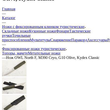
Главная
—
Каталог
—
Ножи с фиксированным клинком туристические
Складные ножи
Кухонные ножи
Фонари
Тактические
ручки
Точильные
приспособления
Мультитулы
Снаряжение
Паракорд
Аксессуары
Р
—
Фиксированные ножи туристические
Топоры, мачете
Метательные ножи
—
Нож OWL North F, M390 Cryo, G10 Olive, Kydex Classic