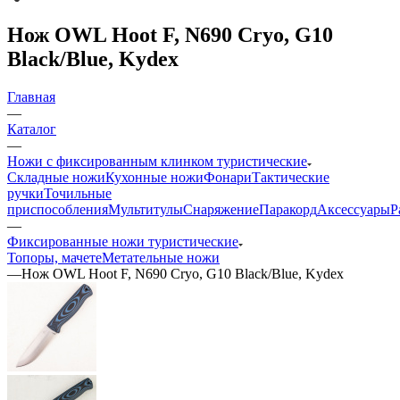
Нож OWL Hoot F, N690 Cryo, G10
Black/Blue, Kydex
Главная
—
Каталог
—
Ножи с фиксированным клинком туристические
Складные ножи
Кухонные ножи
Фонари
Тактические
ручки
Точильные
приспособления
Мультитулы
Снаряжение
Паракорд
Аксессуары
Р
—
Фиксированные ножи туристические
Топоры, мачете
Метательные ножи
—
Нож OWL Hoot F, N690 Cryo, G10 Black/Blue, Kydex