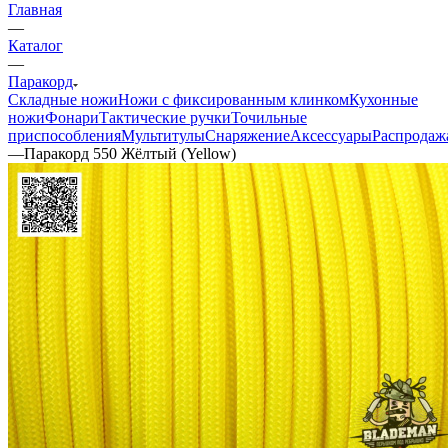
Главная
—
Каталог
—
Паракорд
Складные ножи
Ножи с фиксированным клинком
Кухонные
ножи
Фонари
Тактические ручки
Точильные
приспособления
Мультитулы
Снаряжение
Аксессуары
Распродаж
—
Паракорд 550 Жёлтый (Yellow)