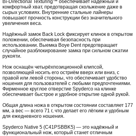
Bi-Directional Texturing™ обеспечивает надёжный и
комфортный хват, предотвращая скольжение даже в
сырых условиях. Внутренние стальные лайнеры
повышают прочность конструкции без значительного
увеличения веса.
Надёжный замок Back Lock фиксирует клинок в открытом
положении, обеспечивая безопасность при
использовании. Выемка Boye Dent предотвращает
случайное разблокирование замка при сильном сжатии
рукояти.
Нож оснащён четырёхпозиционной клипсой,
позволяющей носить его остриём вверх или вниз, с
правой или левой стороны, что обеспечивает удобство
ношения для пользователей с любыми предпочтениями.
Фирменное круглое отверстие Spyderco на клинке
обеспечивает быстрое и удобное открытие одной рукой.
Общая длина ножа в открытом состоянии составляет 177
мм, а вес — всего 71 г, что делает его лёгким и удобным
для ежедневного ношения.
Spyderco Native 5 (C41PSBBK5) — это надёжный и
функциональный нож, который станет отличным