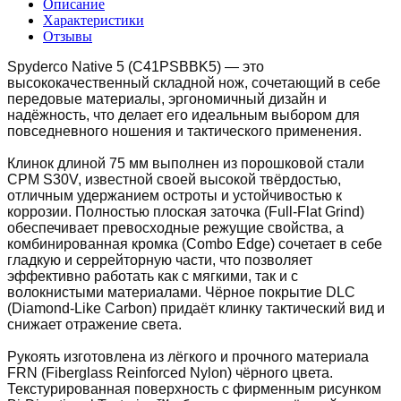
Описание
Характеристики
Отзывы
Spyderco Native 5 (C41PSBBK5) — это
высококачественный складной нож, сочетающий в себе
передовые материалы, эргономичный дизайн и
надёжность, что делает его идеальным выбором для
повседневного ношения и тактического применения.
Клинок длиной 75 мм выполнен из порошковой стали
CPM S30V, известной своей высокой твёрдостью,
отличным удержанием остроты и устойчивостью к
коррозии. Полностью плоская заточка (Full-Flat Grind)
обеспечивает превосходные режущие свойства, а
комбинированная кромка (Combo Edge) сочетает в себе
гладкую и серрейторную части, что позволяет
эффективно работать как с мягкими, так и с
волокнистыми материалами. Чёрное покрытие DLC
(Diamond-Like Carbon) придаёт клинку тактический вид и
снижает отражение света.
Рукоять изготовлена из лёгкого и прочного материала
FRN (Fiberglass Reinforced Nylon) чёрного цвета.
Текстурированная поверхность с фирменным рисунком