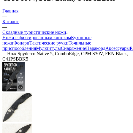
Главная
—
Каталог
—
Складные туристические ножи
Ножи с фиксированным клинком
Кухонные
ножи
Фонари
Тактические ручки
Точильные
приспособления
Мультитулы
Снаряжение
Паракорд
Аксессуары
Р
—
Нож Spyderco Native 5, ComboEdge, CPM S30V, FRN Black,
C41PSBBK5