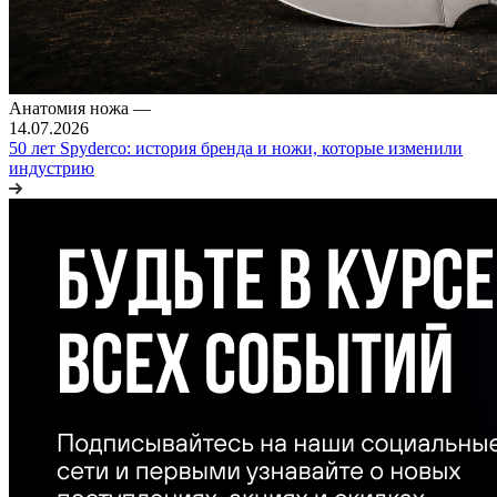
Анатомия ножа
—
14.07.2026
50 лет Spyderco: история бренда и ножи, которые изменили
индустрию