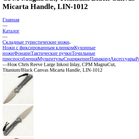
Micarta Handle, LIN-1012
Главная
—
Каталог
—
Складные туристические ножи
Ножи с фиксированным клинком
Кухонные
ножи
Фонари
Тактические ручки
Точильные
приспособления
Мультитулы
Снаряжение
Паракорд
Аксессуары
Р
—
Нож Chris Reeve Large Inkosi Inlay, CPM MagnaCut,
Titanium/Black Canvas Micarta Handle, LIN-1012