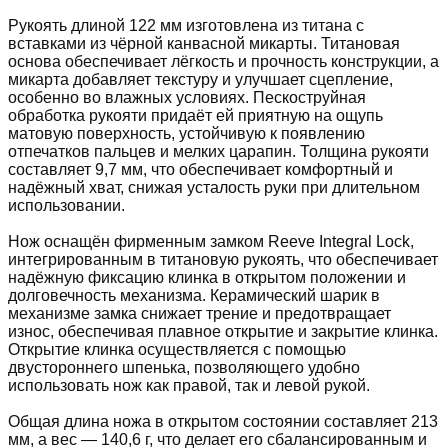
Рукоять длиной 122 мм изготовлена из титана с
вставками из чёрной канвасной микарты. Титановая
основа обеспечивает лёгкость и прочность конструкции, а
микарта добавляет текстуру и улучшает сцепление,
особенно во влажных условиях. Пескоструйная
обработка рукояти придаёт ей приятную на ощупь
матовую поверхность, устойчивую к появлению
отпечатков пальцев и мелких царапин. Толщина рукояти
составляет 9,7 мм, что обеспечивает комфортный и
надёжный хват, снижая усталость руки при длительном
использовании.
Нож оснащён фирменным замком Reeve Integral Lock,
интегрированным в титановую рукоять, что обеспечивает
надёжную фиксацию клинка в открытом положении и
долговечность механизма. Керамический шарик в
механизме замка снижает трение и предотвращает
износ, обеспечивая плавное открытие и закрытие клинка.
Открытие клинка осуществляется с помощью
двустороннего шпенька, позволяющего удобно
использовать нож как правой, так и левой рукой.
Общая длина ножа в открытом состоянии составляет 213
мм, а вес — 140,6 г, что делает его сбалансированным и