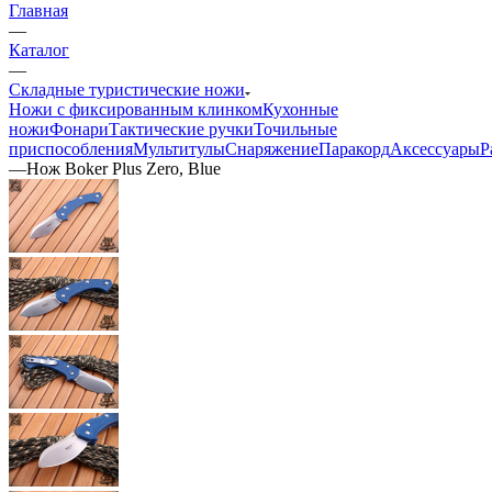
Главная
—
Каталог
—
Складные туристические ножи
Ножи с фиксированным клинком
Кухонные
ножи
Фонари
Тактические ручки
Точильные
приспособления
Мультитулы
Снаряжение
Паракорд
Аксессуары
Р
—
Нож Boker Plus Zero, Blue