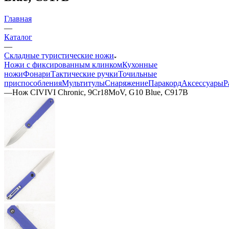
Главная
—
Каталог
—
Складные туристические ножи
Ножи с фиксированным клинком
Кухонные
ножи
Фонари
Тактические ручки
Точильные
приспособления
Мультитулы
Снаряжение
Паракорд
Аксессуары
Р
—
Нож CIVIVI Chronic, 9Cr18MoV, G10 Blue, C917B