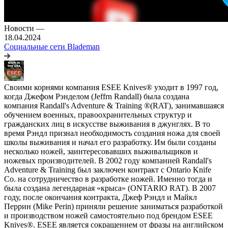
Новости
—
18.04.2024
Социальные сети Blademan
Своими корнями компания ESEE Knives® уходит в 1997 год,
когда Джефом Рэнделом (Jeffrn Randall) была создана
компания Randall's Adventure & Training ®(RAT), занимавшаяся
обучением военных, правоохранительных структур и
гражданских лиц в искусстве выживания в джунглях. В то
время Рэндл признал необходимость создания ножа для своей
школы выживания и начал его разработку. Им были созданы
несколько ножей, заинтересовавших выживальщиков и
ножевых производителей. В 2002 году компанией Randall's
Adventure & Training был заключен контракт с Ontario Knife
Co. на сотрудничество в разработке ножей. Именно тогда и
была создана легендарная «крыса» (ONTARIO RAT). В 2007
году, после окончания контракта, Джеф Рэндл и Майкл
Перрин (Mike Perin) приняли решение заниматься разработкой
и производством ножей самостоятельно под брендом ESEE
Knives®. ESEE является сокращением от фразы на английском