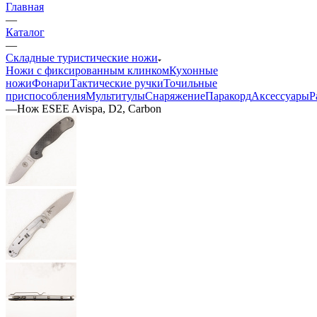
Главная
—
Каталог
—
Складные туристические ножи
Ножи с фиксированным клинком
Кухонные
ножи
Фонари
Тактические ручки
Точильные
приспособления
Мультитулы
Снаряжение
Паракорд
Аксессуары
Р
—
Нож ESEE Avispa, D2, Carbon