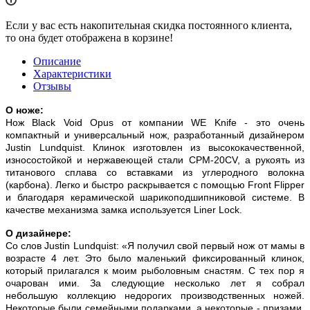
Если у вас есть накопительная скидка постоянного клиента,
то она будет отображена в корзине!
Описание
Характеристики
Отзывы
О ноже:
Нож Black Void Opus от компании WE Knife - это очень
компактный и универсальный нож, разработанный дизайнером
Justin Lundquist. Клинок изготовлен из высококачественной,
износостойкой и нержавеющей стали CPM-20CV, а рукоять из
титанового сплава со вставками из углеродного волокна
(карбона). Легко и быстро раскрывается с помощью Front Flipper
и благодаря керамической шарикоподшипниковой системе. В
качестве механизма замка используется Liner Lock.
О дизайнере:
Со слов Justin Lundquist: «Я получил свой первый нож от мамы в
возрасте 4 лет. Это было маленький фиксированный клинок,
который прилагался к моим рыболовным снастям. С тех пор я
очарован ими. За следующие несколько лет я собрал
небольшую коллекцию недорогих производственных ножей.
Некоторые были семейными подарками, а некоторые - призами.