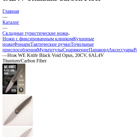
Главная
—
Каталог
—
Складные туристические ножи
Ножи с фиксированным клинком
Кухонные
ножи
Фонари
Тактические ручки
Точильные
приспособления
Мультитулы
Снаряжение
Паракорд
Аксессуары
Р
—
Нож WE Knife Black Void Opus, 20CV, 6AL4V
Titanium/Carbon Fiber