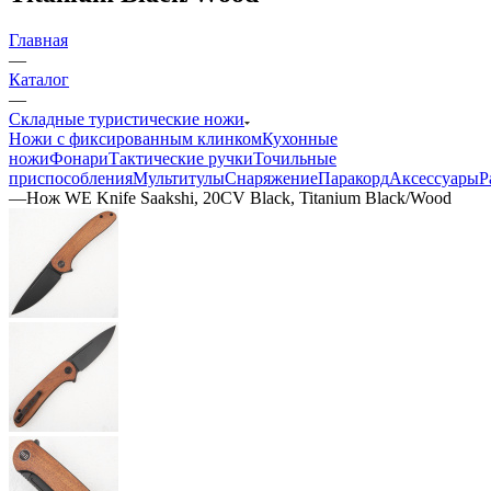
Главная
—
Каталог
—
Складные туристические ножи
Ножи с фиксированным клинком
Кухонные
ножи
Фонари
Тактические ручки
Точильные
приспособления
Мультитулы
Снаряжение
Паракорд
Аксессуары
Р
—
Нож WE Knife Saakshi, 20CV Black, Titanium Black/Wood