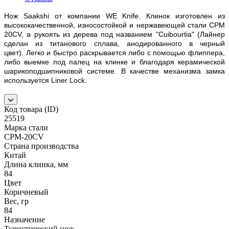
Нож Saakshi от компании WE Knife. Клинок изготовлен из
высококачественной, износостойкой и нержавеющей стали CPM
20CV, а рукоять из дерева под названием "Cuibourtia" (Лайнер
сделан из титанового сплава, анодированного в черный
цвет). Легко и быстро раскрывается либо с помощью флиппера,
либо выемке под палец на клинке и благодаря керамической
шарикоподшипниковой системе. В качестве механизма замка
используется Liner Lock.
Код товара (ID)
25519
Марка стали
CPM-20CV
Страна производства
Китай
Длина клинка, мм
84
Цвет
Коричневый
Вес, гр
84
Назначение
Туристический нож