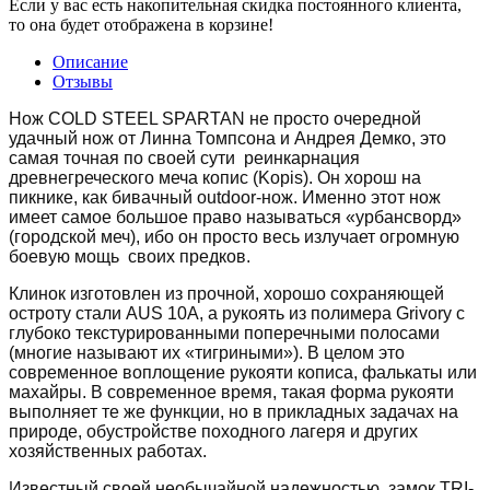
Если у вас есть накопительная скидка постоянного клиента,
то она будет отображена в корзине!
Описание
Отзывы
Нож COLD STEEL SPARTAN не просто очередной
удачный нож от Линна Томпсона и Андрея Демко, это
самая точная по своей сути реинкарнация
древнегреческого меча копис (Kopis). Он хорош на
пикнике, как бивачный outdoor-нож. Именно этот нож
имеет самое большое право называться «урбансворд»
(городской меч), ибо он просто весь излучает огромную
боевую мощь своих предков.
Клинок изготовлен из прочной, хорошо сохраняющей
остроту стали AUS 10A, а р
укоять из полимера Grivory с
глубоко текстурированными поперечными полосами
(многие называют их «тигриными»). В целом это
современное воплощение рукояти кописа, фалькаты или
махайры. В современное время, такая форма рукояти
выполняет те же функции, но в прикладных задачах на
природе, обустройстве походного лагеря и других
хозяйственных работах.
Известный своей необычайной надежностью замок TRI-