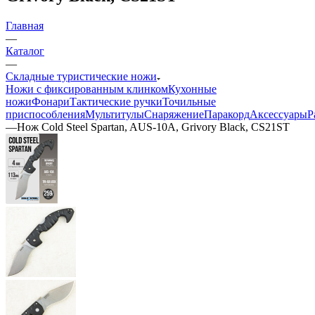
Главная
—
Каталог
—
Складные туристические ножи
Ножи с фиксированным клинком
Кухонные
ножи
Фонари
Тактические ручки
Точильные
приспособления
Мультитулы
Снаряжение
Паракорд
Аксессуары
Р
—
Нож Cold Steel Spartan, AUS-10A, Grivory Black, CS21ST