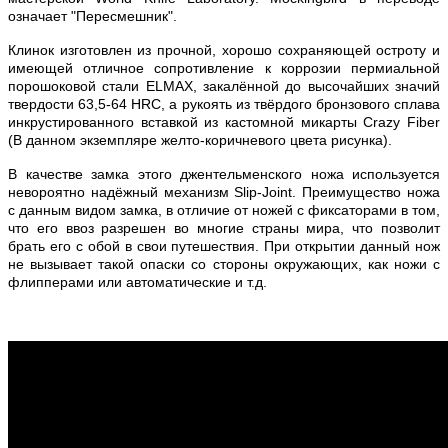
означает "Пересмешник".
Клинок изготовлен из прочной, хорошо сохраняющей остроту и
имеющей отличное сопротивление к коррозии пермиальной
порошоковой стали ELMAX, закалённой до высочайших значий
твердости 63,5-64 HRC, а рукоять из твёрдого бронзового сплава
инкрустированного вставкой из кастомной микарты Crazy Fiber
(В данном экземпляре желто-коричневого цвета рисунка).
В качестве замка этого джентельменского ножа используется
невороятно надёжный механизм Slip-Joint. Преимущество ножа
с данным видом замка, в отличие от ножей с фиксаторами в том,
что его ввоз разрешен во многие страны мира, что позволит
брать его с обой в свои путешествия. При открытии данный нож
не вызывает такой опаски со стороны окружающих, как ножи с
флипперами или автоматические и т.д.