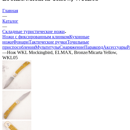
Главная
—
Каталог
—
Складные туристические ножи
Ножи с фиксированным клинком
Кухонные
ножи
Фонари
Тактические ручки
Точильные
приспособления
Мультитулы
Снаряжение
Паракорд
Аксессуары
Р
—
Нож WKL Mockingbird, ELMAX, Bronze/Micarta Yellow,
WKL05