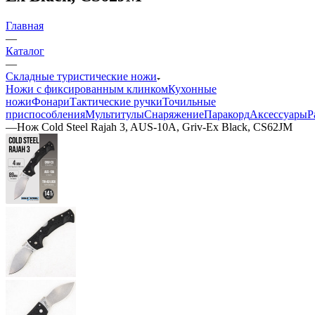
Главная
—
Каталог
—
Складные туристические ножи
Ножи с фиксированным клинком
Кухонные
ножи
Фонари
Тактические ручки
Точильные
приспособления
Мультитулы
Снаряжение
Паракорд
Аксессуары
Р
—
Нож Cold Steel Rajah 3, AUS-10A, Griv-Ex Black, CS62JM