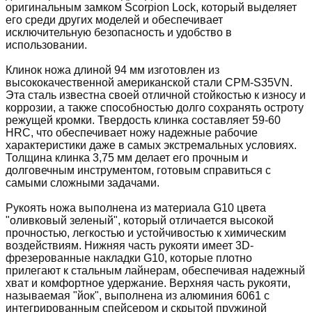
оригинальным замком Scorpion Lock, который выделяет
его среди других моделей и обеспечивает
исключительную безопасность и удобство в
использовании.
Клинок ножа длиной 94 мм изготовлен из
высококачественной американской стали CPM-S35VN.
Эта сталь известна своей отличной стойкостью к износу и
коррозии, а также способностью долго сохранять остроту
режущей кромки. Твердость клинка составляет 59-60
HRC, что обеспечивает ножу надежные рабочие
характеристики даже в самых экстремальных условиях.
Толщина клинка 3,75 мм делает его прочным и
долговечным инструментом, готовым справиться с
самыми сложными задачами.
Рукоять ножа выполнена из материала G10 цвета
"оливковый зеленый", который отличается высокой
прочностью, легкостью и устойчивостью к химическим
воздействиям. Нижняя часть рукояти имеет 3D-
фрезерованные накладки G10, которые плотно
прилегают к стальным лайнерам, обеспечивая надежный
хват и комфортное удержание. Верхняя часть рукояти,
называемая "йок", выполнена из алюминия 6061 с
интегрированным спейсером и скрытой пружиной