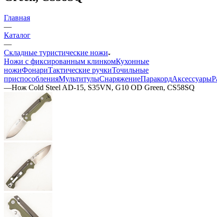
Главная
—
Каталог
—
Складные туристические ножи
Ножи с фиксированным клинком
Кухонные
ножи
Фонари
Тактические ручки
Точильные
приспособления
Мультитулы
Снаряжение
Паракорд
Аксессуары
Р
—
Нож Cold Steel AD-15, S35VN, G10 OD Green, CS58SQ