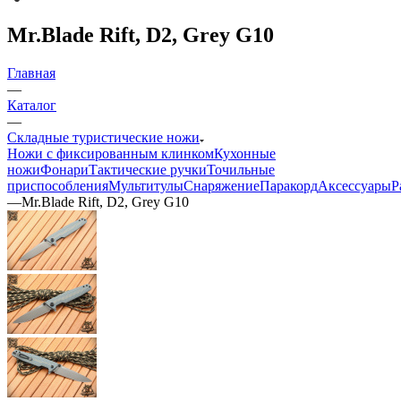
Mr.Blade Rift, D2, Grey G10
Главная
—
Каталог
—
Складные туристические ножи
Ножи с фиксированным клинком
Кухонные
ножи
Фонари
Тактические ручки
Точильные
приспособления
Мультитулы
Снаряжение
Паракорд
Аксессуары
Р
—
Mr.Blade Rift, D2, Grey G10