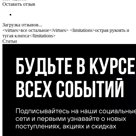
Оставить отзыв
Загрузка отзывов...
<virtues>все остальное</virtues> <limitations>острая рукоять и
тугая клипса</limitations>
Статьи