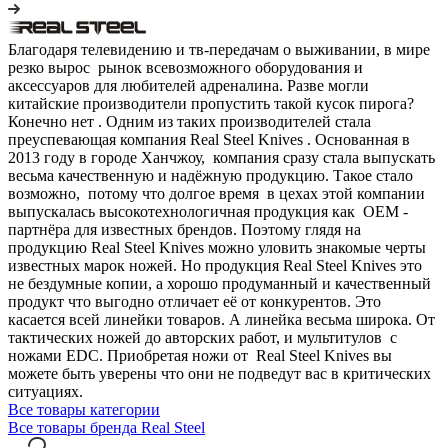
Благодаря телевидению и тв-передачам о выживании, в мире
резко вырос рынок всевозможного оборудования и
аксессуаров для любителей адреналина. Разве могли
китайские производители пропустить такой кусок пирога?
Конечно нет . Одним из таких производителей стала
преуспевающая компания Real Steel Knives . Основанная в
2013 году в городе Ханчжоу, компания сразу стала выпускать
весьма качественную и надёжную продукцию. Такое стало
возможно, потому что долгое время в цехах этой компании
выпускалась высокотехнологичная продукция как OEM -
партнёра для известных брендов. Поэтому глядя на
продукцию Real Steel Knives можно уловить знакомые черты
известных марок ножей. Но продукция Real Steel Knives это
не бездумные копии, а хорошо продуманный и качественный
продукт что выгодно отличает её от конкурентов. Это
касается всей линейки товаров. А линейка весьма широка. От
тактических ножей до авторских работ, и мультитулов с
ножами EDC. Приобретая ножи от Real Steel Knives вы
можете быть уверены что они не подведут вас в критических
ситуациях.
Все товары категории
Все товары бренда Real Steel